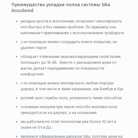
Преимущества укладки полов системы Sika
Acoubond
укладка проста в исполнении, позволяет смонтировать
пол быстро и без лишних проблем. По принципу она
напоминает приклеивание с использованием трафарета
с ее помощью можно соорудить новое покрытие, не
удаляя старое
обладает отличными звукоизолирующими свойствами,
поглощает до 16 dB. Вместе с уменьшением шума от
шагов, делает передвижение по поверхности
комфортнее
с ее помощью можно монтировать любые породы
дерева, в том числе и такие капризные, как бамбук и бук
долгий срок службы пола, уложенного таким способом
основные нагрузки при таком способе монтажа пола
приходятся не на дерево, а на основание
мы работаем по этой технологии уже более 10 лет и
знаем ее От и До.
являемся официальным дилером Sika, поэтому цены на