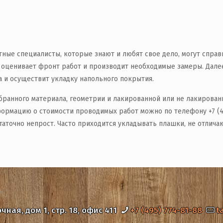
тные специалисты, которые знают и любят свое дело, могут справи
оценивает фронт работ и производит необходимые замеры. Далее
да и осуществит укладку напольного покрытия.
бранного материала, геометрии и лакированной или не лакированн
ормацию о стоимости проводимых работ можно по телефону +7 (495
статочно непрост. Часто приходится укладывать плашки, не отлич
очная, дом 1, стр. 18, офис 411
+7 (495) 774-81-88
t