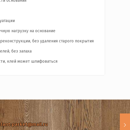
ти основания
уатации
чную нагрузку на основание
 реконструкции, без удаления старого покрытия
лей, без запаха
ти, клей может шлифоваться
alant-parket@mail.ru