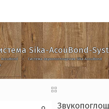
стема Sika-AcouBond-Sys
a AccuBond
Система звукопоглощения Sika AcouBond
m
Звукопоглощ