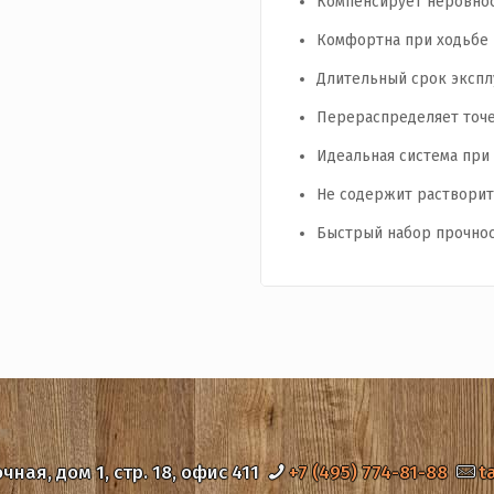
Компенсирует неровнос
Комфортна при ходьбе
Длительный срок экспл
Перераспределяет точе
Идеальная система при
Не содержит растворите
Быстрый набор прочнос
очная, дом 1, стр. 18, офис 411
+7 (495) 774-81-88
t