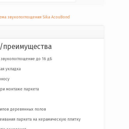
ема звукопоглощения Sika AcouBond
и/преимущества
 звукопоглощение до 16 дБ
кая укладка
зносу
ри монтаже паркета
типов деревянных полов
еивания паркета на керамическую плитку