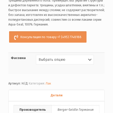
трещины деревянного пола. Преимущества: укрытие структуры
и дефектов паркета: трещины, усадка шпатлевки, вмятины и т.п.;
быстрое высыхание между слоями; не содержит растворителей;
без запаха; изготовлен из высококачественных акрилатно-
полиуретановых дисперсий; совместим со всеми лаками серии
Aqua-Seal; 100% Германия.
Консультация по товару +7 (495) 7748188
Фасовка
Артикул:
Н/Д
Категория:
Лак
Детали
Производитель
Berger-Seidle Германия