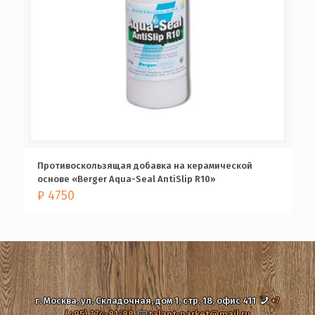
Противоскользящая добавка на керамической
основе «Berger Aqua-Seal AntiSlip R10»
₽
4750
г. Москва, ул. Складочная, дом 1, стр. 18, офис 411
+7
(495) 774-81-88
talant-parket@mail.ru