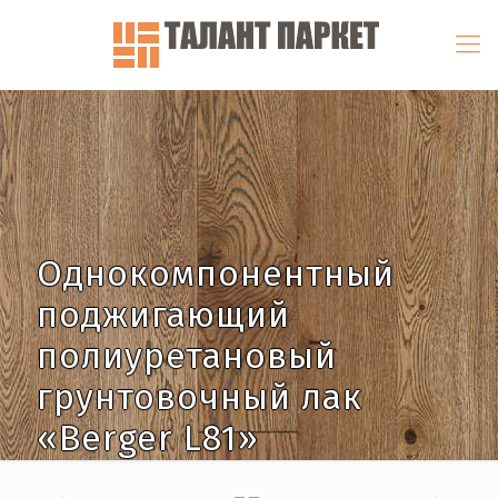
Однокомпонентный
поджигающий
полиуретановый
грунтовочный лак
«Berger L81»