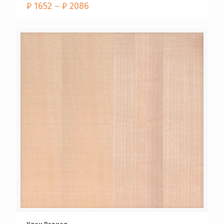
₽
1652
–
₽
2086