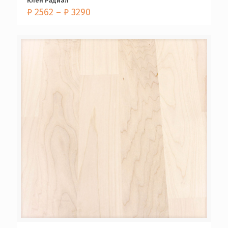
Клен Радиал
₽
2562
–
₽
3290