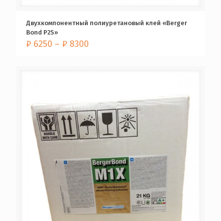
Двухкомпонентный полиуретановый клей «Berger
Bond P2S»
₽
6250
–
₽
8300